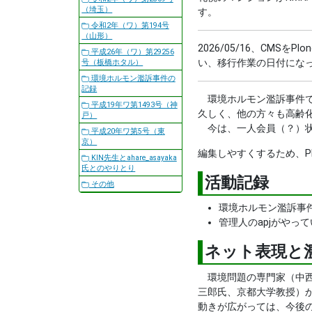
（埼玉）
す。
令和2年（ワ）第194号
（山形）
2026/05/16、CMS
平成26年（ワ）第29256
い、移行作業の日付にな
号（板橋ホタル）
環境ホルモン濫訴事件の
記録
環境ホルモン濫訴事件で
平成19年ワ第1493号（神
久しく、他の方々も高齢
戸）
今は、一人会員（？）状
平成20年ワ第5号（東
京）
編集しやすくするため、P
KIN先生とahare_asayaka
氏とのやりとり
活動記録
その他
環境ホルモン濫訴事
管理人のapjがや
ネット表現と
環境問題の専門家（中西
三郎氏、京都大学教授）
動きが広がっては、今後