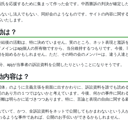
西氏を応援するために集まって作った会です。中西勝訴の判決が確定し
いし法人でもない、同好会のようなものです。サイトの内容に関するお問い合わせは、
応いたします。
動は？
結後の活動は、特に決めていません。実のところ、ネット表現と濫訴を
ドメインはapj個人の所有物ですから、当分維持するつもりです。今後
動を始めるかもしれません。ただ、その時の会のメンバーは、違う人達
】 当分、apjが当事者の訴訟資料を公開したりということになりそうです。
動内容は？
体」のように主義主張を前面に出すかわりに、訴訟資料を誰でも読める
援のあり方の１つではないかと考えています。今後、何かの事件に関わ
距離は明らかに近づきつつあります。特に、言論と表現の自由に関する
て、かつ、全訴訟資料をネットで公開してもかまわないという人がいたら、連絡
由に関わるような事件であれば、公開のお手伝いができるかもしれません。