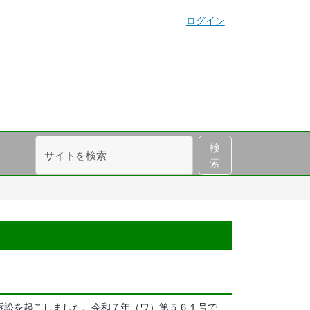
ログイン
サ
詳
検
イ
細
索
ト
検
を
索
検
索
訴訟を起こしました。令和７年（ワ）第５６１号で