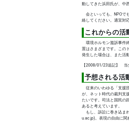
動してきた浜田氏が、中
会といっても、NPOでもな
絡してください。適宜対
これからの活
環境ホルモン濫訴事件終
置はさまざまです。この
発生した場合は、また活
【2008/01/23追記
予想される活
従来のいわゆる「支援団
が、ネット時代の裁判支
たいです。司法と国民の
あると考えています。
もし、訴訟に巻き込まれてい
u.ac.jp)。表現の自