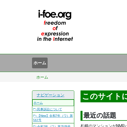
ホーム
ホーム
このサイト
ナビゲーション
ホーム
民事訴訟について
最近の話題
【New】令和7年（ワ）第
561号
札幌のマンションがNM
令和2年（ワ）第2509号