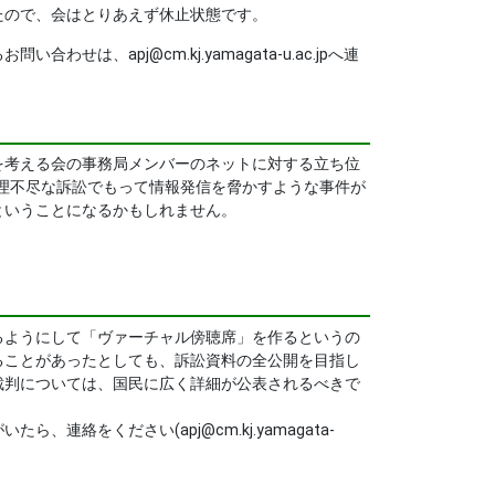
たので、会はとりあえず休止状態です。
apj@cm.kj.yamagata-u.ac.jpへ連
考える会の事務局メンバーのネットに対する立ち位
、理不尽な訴訟でもって情報発信を脅かすような事件が
ということになるかもしれません。
ようにして「ヴァーチャル傍聴席」を作るというの
ることがあったとしても、訴訟資料の全公開を目指し
裁判については、国民に広く詳細が公表されるべきで
をください(apj@cm.kj.yamagata-