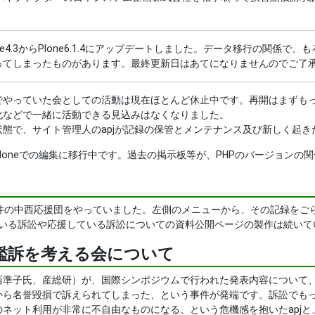
をPlone4.3からPlone6.1.4にアップデートしました。データ移行の
ってしまったものがあります。最終更新日はあてになりませんのでご了
やっていた会としての活動は現在ほとんど休止中です。再開はまずもっ
化などで一緒に活動できる見込みはなくなりました。
態で、サイト管理人のapjが記録の保管とメンテナンス及び新しく起き
loneでの編集に移行中です。過去の掲示板等が、PHPのバージョン
件の中西応援団をやっていました。左側のメニューから、その記録をご
っている訴訟や応援している訴訟についての資料公開ページの製作は続いて
濫訴を考える会について
準子氏、産総研）が、国際シンポジウムで行われた発表内容について、
から名誉毀損で訴えられてしまった、という事件が発端です。訴訟でも
のネット利用が非常に不自由なものになる、という危機感を抱いたapj